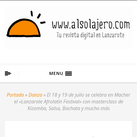
MENU
Portada
»
Danza
»
El 18 y 19 de julio se celebra en Macher
el «Lanzarote Afrolatin Festival» con masterclass de
Kizomba, Salsa, Bachata y mucho más