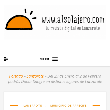
MENU
Portada
»
Lanzarote
»
Del 29 de Enero al 2 de Febrero
podrás Donar Sangre en distintos lugares de Lanzarote
,
LANZAROTE
MUNICIPIO DE ARRECIFE