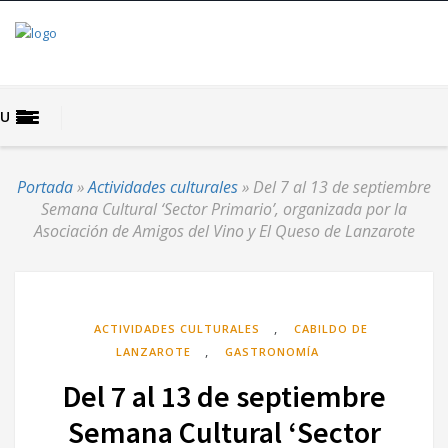
U
Portada
»
Actividades culturales
»
Del 7 al 13 de septiembre
Semana Cultural ‘Sector Primario’, organizada por la
Asociación de Amigos del Vino y El Queso de Lanzarote
,
ACTIVIDADES CULTURALES
CABILDO DE
,
LANZAROTE
GASTRONOMÍA
Del 7 al 13 de septiembre
Semana Cultural ‘Sector