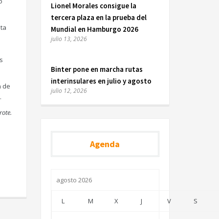
o
Lionel Morales consigue la
tercera plaza en la prueba del
nta
Mundial en Hamburgo 2026
julio 13, 2026
s
Binter pone en marcha rutas
interinsulares en julio y agosto
n de
julio 12, 2026
.
rote.
Agenda
agosto 2026
L
M
X
J
V
S