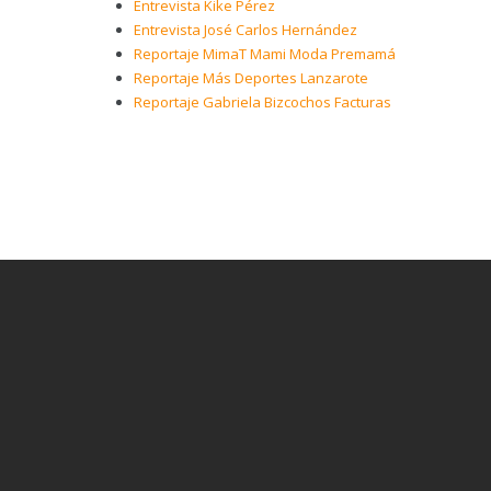
Entrevista Kike Pérez
Entrevista José Carlos Hernández
Reportaje MimaT Mami Moda Premamá
Reportaje Más Deportes Lanzarote
Reportaje Gabriela Bizcochos Facturas