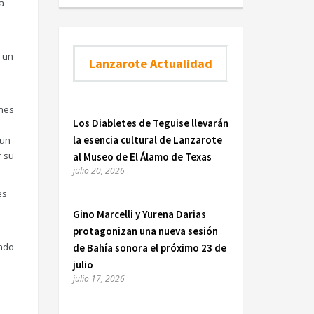
a
n un
Lanzarote Actualidad
ones
Los Diabletes de Teguise llevarán
la esencia cultural de Lanzarote
 un
r su
al Museo de El Álamo de Texas
julio 20, 2026
es
Gino Marcelli y Yurena Darias
protagonizan una nueva sesión
ando
de Bahía sonora el próximo 23 de
julio
julio 17, 2026