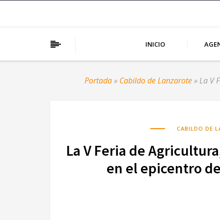
INICIO
AGE
Portada
»
Cabildo de Lanzarote
»
La V F
CABILDO DE 
La V Feria de Agricultur
en el epicentro d