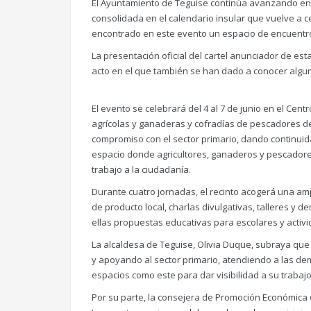
El Ayuntamiento de Teguise continúa avanzando en la
consolidada en el calendario insular que vuelve a 
encontrado en este evento un espacio de encuentro,
La presentación oficial del cartel anunciador de est
acto en el que también se han dado a conocer alguno
El evento se celebrará del 4 al 7 de junio en el Cen
agrícolas y ganaderas y cofradías de pescadores de 
compromiso con el sector primario, dando continuid
espacio donde agricultores, ganaderos y pescadore
trabajo a la ciudadanía.
Durante cuatro jornadas, el recinto acogerá una a
de producto local, charlas divulgativas, talleres y 
ellas propuestas educativas para escolares y acti
La alcaldesa de Teguise, Olivia Duque, subraya qu
y apoyando al sector primario, atendiendo a las d
espacios como este para dar visibilidad a su trabajo
Por su parte, la consejera de Promoción Económica 