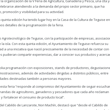
 organización de la V Feria de Agricultura, Ganadería y Pesca, una cita y
celebrarse atendiendo a la demanda del propio sector primario, que ha
 promoción y visibilidad para su actividad.
a quinta edición ha tenido lugar hoy en la Casa de la Cultura de Teguise e
s detalles de la programación de la feria.
tro Agrotecnológico de Teguise, con la participación de empresas, asociaci
la isla. Con esta quinta edición, el Ayuntamiento de Teguise refuerza su
ad a una iniciativa que nació precisamente de la necesidad de contar con
s pudieran compartir experiencias, dar a conocer sus productos y acerca
mplia programación con exposiciones, stands de productores, degustacion
demostraciones, además de actividades dirigidas a distintos públicos, entre
vidades destinadas también a personas mayores.
e esta feria “responde al compromiso del Ayuntamiento de seguir escuch
emandas de agricultores, ganaderos y pescadores que cada año reclaman
 y fortalecer el consumo de producto local”.
del Cabildo de Lanzarote, Nori Machín, destacó que “desde el Cabildo de