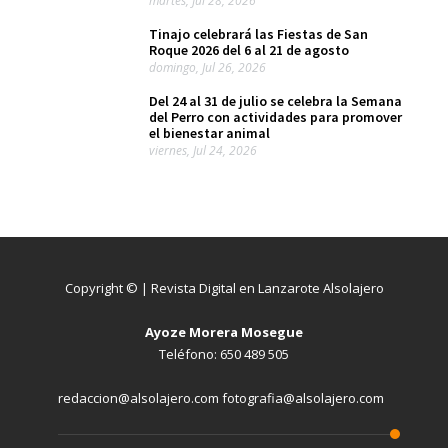
martes, Jul 28, 2026
Tinajo celebrará las Fiestas de San
Roque 2026 del 6 al 21 de agosto
domingo, Jul 26, 2026
Del 24 al 31 de julio se celebra la Semana
del Perro con actividades para promover
el bienestar animal
viernes, Jul 24, 2026
Copyright © | Revista Digital en Lanzarote Alsolajero
Ayoze Morera Mosegue
Teléfono: 650 489 505
redaccion@alsolajero.com fotografia@alsolajero.com