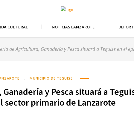
NDA CULTURAL
NOTICIAS LANZAROTE
DEPORT
eria de Agricultura, Ganadería y Pesca situará a Teguise en el ep
,
LANZAROTE
MUNICIPIO DE TEGUISE
a, Ganadería y Pesca situará a Tegui
el sector primario de Lanzarote