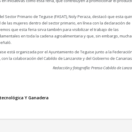
en iniciativas como esta feria, que contribuyen a promocionar el product
el Sector Primario de Teguise (FASAT), Noly Peraza, destacó que esta qui
l de las mujeres dentro del sector primario, en línea con la declaración de
emos que esta feria sirva también para visibilizar el trabajo de las
damentales en toda la cadena agroalimentaria y que, sin embargo, mucha
señaló.
uise está organizada por el Ayuntamiento de Teguise junto a la Federació
, con la colaboración del Cabildo de Lanzarote y del Gobierno de Canarias
Redacción y fotografía: Prensa Cabildo de Lanza
otecnológica Y Ganadera