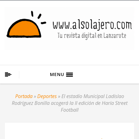
MENU
Portada
»
Deportes
»
El estadio Municipal Ladislao
Rodríguez Bonilla acogerá la II edición de Haría Street
Football