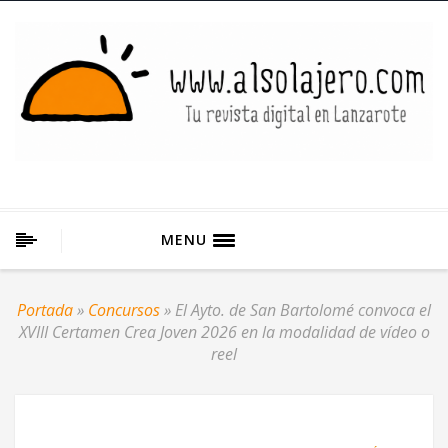
MENU
Portada
»
Concursos
»
El Ayto. de San Bartolomé convoca el
XVIII Certamen Crea Joven 2026 en la modalidad de vídeo o
reel