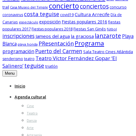
concierto
conciertos
trail
concurso
Casa Museo del Timple
costa teguise
Cultura Arrecife
coronavirus
covid19
Día de
exposición
Fiestas populares 2016
fiestas
Canarias
espectáculo
populares 2017
Fiestas San Ginés
Fiestas populares 2018
fútbol
lanzarote
inscripciones
Playa
Jameos del agua
la graciosa
Programa
PResentación
Blanca
playa honda
Puerto del Carmen
programación
Sala Teatro Cines Atlántida
Teatro Víctor Fernández Gopar ‘El
senderismo
teatro
teguise
Salinero’
triatlón
Menu
Inicio
Agenda cultural
Cine
Teatro
Danza
Arte
Artesanía