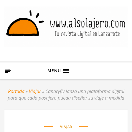
MENU
Portada
»
Viajar
»
Canaryfly lanza una plataforma digital
para que cada pasajero pueda diseñar su viaje a medida
VIAJAR