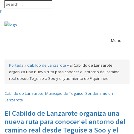
Menu
Portada
»
Cabildo de Lanzarote
»
El Cabildo de Lanzarote
Contenido revista
organiza una nueva ruta para conocer el entorno del camino
arrecife
Ayuntamiento
real desde Teguise a Soo y el yacimiento de Fiquinineo
actividades
Agenda cultural
de Arrecife
Ayuntamiento de Haría
Cabildo de Lanzarote
,
Municipio de Teguise
,
Senderismo en
Ayuntamiento de San Bartolomé
Lanzarote
Ayuntamiento de Teguise
Ayuntamiento de Tías
El Cabildo de Lanzarote organiza una
Ayuntamiento de Tinajo
Cabildo de
Ayuntamiento de Yaiza
nueva ruta para conocer el entorno del
Lanzarote
camino real desde Teguise a Soo y el
carrera trail
Casa Museo del Timple
CACT