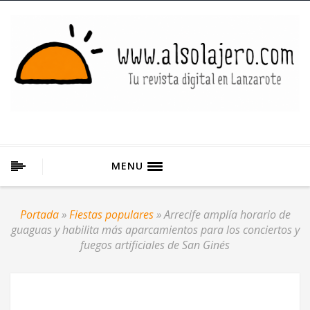
MENU
Portada
»
Fiestas populares
»
Arrecife amplía horario de
guaguas y habilita más aparcamientos para los conciertos y
fuegos artificiales de San Ginés