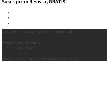
Suscripción Revista ¡GRATIS!
Copyright © | Revista Digital en Lanzarote Alsolajero
Ayoze Morera Mosegue
Teléfono: 650 489 505
redaccion@alsolajero.com fotografia@alsolajero.com