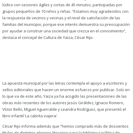
lúdico con sesiones ágiles y cortas de 45 minutos, participadas por
grupos pequeños de 10 niños y niñas. “Estamos muy agradecidos con
la respuesta de vecinos y vecinas y el nivel de satisfacción de las
familias del municipio, porque ese interés demuestra su preocupación
por ayudar a construir una sociedad que crezca en el conocimiento”,
destaca el concejal de Cultura de Yaiza, César Rijo.
La apuesta municipal por las letras contempla el apoyo a escritores y
sellos editoriales que hacen un enorme esfuerzo por publicar. Solo en
lo que va de este año, Yaiza ya ha acogido las presentaciones de las
obras más recientes de los autores Jesús Giráldez, Ignacio Romero,
Víctor Bello, Miguel Aguerralde y Leandra Rodríguez, que presentó el
libro infantil ‘La cabrita viajera’.
César Rijo informa además que “hemos comprado más de doscientos
títulos de distintos géneros literarios para la biblioteca pública de