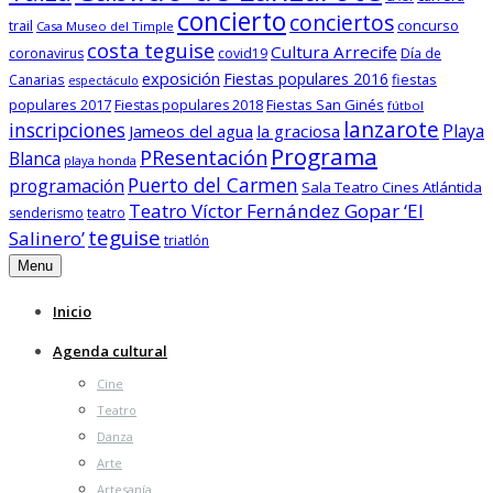
concierto
conciertos
trail
concurso
Casa Museo del Timple
costa teguise
Cultura Arrecife
coronavirus
covid19
Día de
exposición
Fiestas populares 2016
fiestas
Canarias
espectáculo
populares 2017
Fiestas San Ginés
Fiestas populares 2018
fútbol
lanzarote
inscripciones
Playa
Jameos del agua
la graciosa
Programa
PResentación
Blanca
playa honda
Puerto del Carmen
programación
Sala Teatro Cines Atlántida
Teatro Víctor Fernández Gopar ‘El
senderismo
teatro
teguise
Salinero’
triatlón
Menu
Inicio
Agenda cultural
Cine
Teatro
Danza
Arte
Artesanía