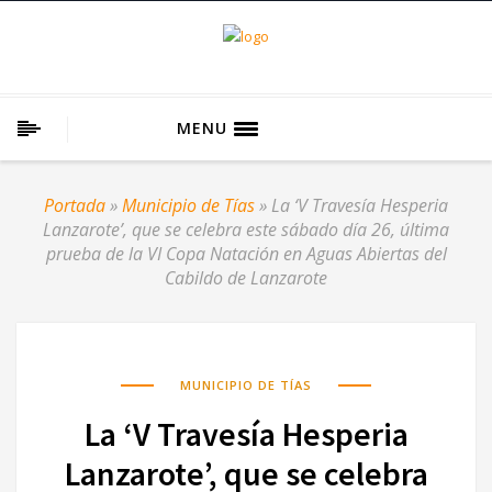
MENU
Portada
»
Municipio de Tías
»
La ‘V Travesía Hesperia
Lanzarote’, que se celebra este sábado día 26, última
prueba de la VI Copa Natación en Aguas Abiertas del
Cabildo de Lanzarote
MUNICIPIO DE TÍAS
La ‘V Travesía Hesperia
Lanzarote’, que se celebra