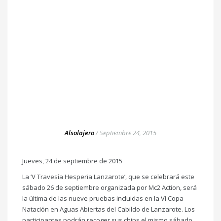
Alsolajero
/
Septiembre 24, 2015
Jueves, 24 de septiembre de 2015
La ‘V Travesía Hesperia Lanzarote’, que se celebrará este
sábado 26 de septiembre organizada por Mc2 Action, será
la última de las nueve pruebas incluidas en la VI Copa
Natación en Aguas Abiertas del Cabildo de Lanzarote. Los
participantes podrán recoger sus chips el mismo sábado