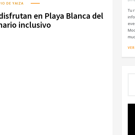
IO DE YAIZA
Tu r
disfrutan en Playa Blanca del
inf
ario inclusivo
eve
Mod
muc
VER