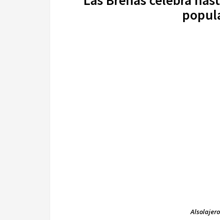
Las Breñas celebra hasta
popul
Alsolajero