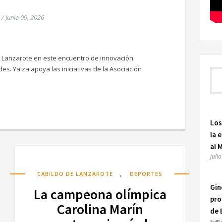
/
Junio 09, 2026
de Lanzarote en este encuentro de innovación
s. Yaiza apoya las iniciativas de la Asociación
Los
la 
al 
juli
,
CABILDO DE LANZAROTE
DEPORTES
Gin
La campeona olímpica
pro
Carolina Marín
de 