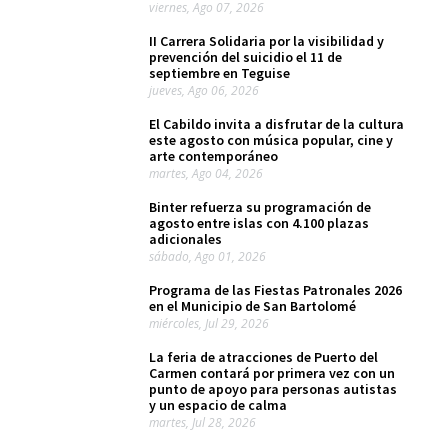
viernes, Ago 07, 2026
II Carrera Solidaria por la visibilidad y
prevención del suicidio el 11 de
septiembre en Teguise
jueves, Ago 06, 2026
El Cabildo invita a disfrutar de la cultura
este agosto con música popular, cine y
arte contemporáneo
martes, Ago 04, 2026
Binter refuerza su programación de
agosto entre islas con 4.100 plazas
adicionales
sábado, Ago 01, 2026
Programa de las Fiestas Patronales 2026
en el Municipio de San Bartolomé
miércoles, Jul 29, 2026
La feria de atracciones de Puerto del
Carmen contará por primera vez con un
punto de apoyo para personas autistas
y un espacio de calma
martes, Jul 28, 2026