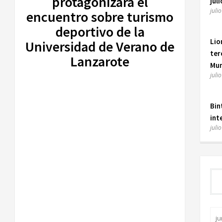
protagonizará el
juli
juli
encuentro sobre turismo
deportivo de la
Lio
Universidad de Verano de
ter
Lanzarote
Mun
juli
Bin
int
juli
ju