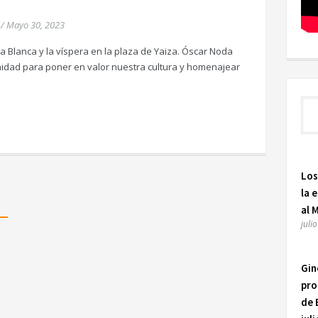
/
Mayo 30, 2023
a Blanca y la víspera en la plaza de Yaiza. Óscar Noda
idad para poner en valor nuestra cultura y homenajear
Los
la 
al 
juli
Gin
pro
de 