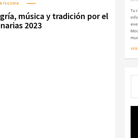
CATEGORÍA
Tu r
egría, música y tradición por el
inf
anarias 2023
eve
Mod
muc
VER