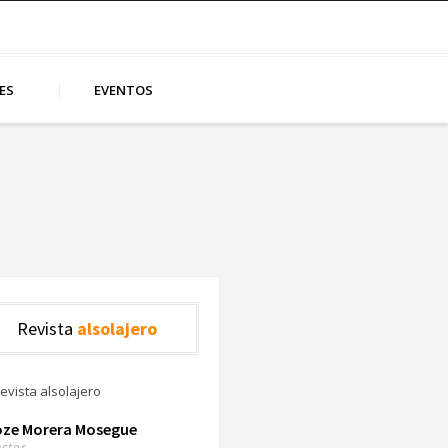
ES
EVENTOS
Revista
alsolajero
oze Morera Mosegue
ector