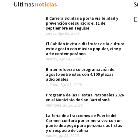
Ultimas
noticias
S
II Carrera Solidaria por la visibilidad y
prevención del suicidio el 11 de
septiembre en Teguise
jueves, Ago 06, 2026
El Cabildo invita a disfrutar de la cultura
este agosto con música popular, cine y
arte contemporáneo
martes, Ago 04, 2026
Binter refuerza su programación de
agosto entre islas con 4.100 plazas
adicionales
sábado, Ago 01, 2026
Programa de las Fiestas Patronales 2026
en el Municipio de San Bartolomé
miércoles, Jul 29, 2026
La feria de atracciones de Puerto del
Carmen contará por primera vez con un
punto de apoyo para personas autistas
y un espacio de calma
martes, Jul 28, 2026