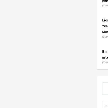
juli
juli
Lio
ter
Mun
juli
Bin
int
juli
m