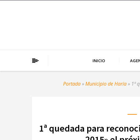
INICIO
AGE
Portada
»
Municipio de Haría
»
1ª 
1ª quedada para reconoci
2015» el pró