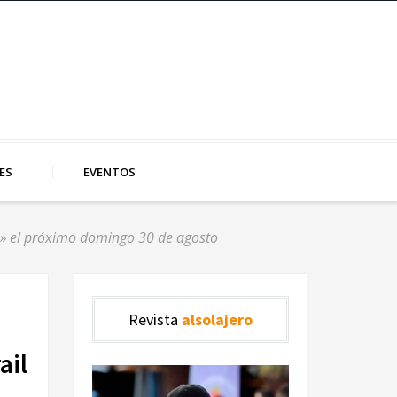
ES
EVENTOS
15» el próximo domingo 30 de agosto
Revista
alsolajero
ail