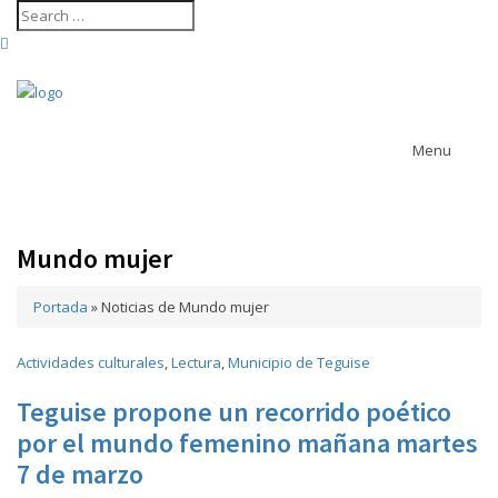
Menu
Mundo mujer
Contenido revista
arrecife
Ayuntamiento
actividades
Portada
»
Agenda cultural
Noticias de Mundo mujer
de Arrecife
Ayuntamiento de Haría
Ayuntamiento de San Bartolomé
Actividades culturales
,
Lectura
,
Municipio de Teguise
Ayuntamiento de Teguise
Teguise propone un recorrido poético
Ayuntamiento de Tías
Ayuntamiento de Tinajo
Cabildo de
por el mundo femenino mañana martes
Ayuntamiento de Yaiza
Lanzarote
7 de marzo
carrera trail
Casa Museo del Timple
CACT