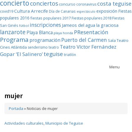
concierto
conciertos
costa teguise
concurso
coronavirus
Cultura Arrecife
exposición
Fiestas
covid19
Día de Canarias
espectáculo
populares 2016
fiestas populares 2017
Fiestas
Fiestas populares 2018
inscripciones
Jameos del agua
la graciosa
San Ginés
fútbol
lanzarote
PResentación
Playa Blanca
playa honda
Programa
Puerto del Carmen
programación
Sala Teatro
Teatro Víctor Fernández
Cines Atlántida
senderismo
teatro
teguise
Gopar ‘El Salinero’
triatlón
Menu
mujer
Portada
»
Noticias de mujer
Actividades culturales
,
Municipio de Teguise