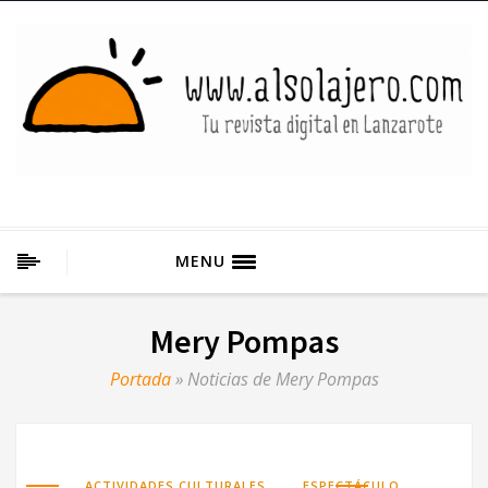
MENU
Mery Pompas
Portada
»
Noticias de Mery Pompas
,
,
ACTIVIDADES CULTURALES
ESPECTÁCULO