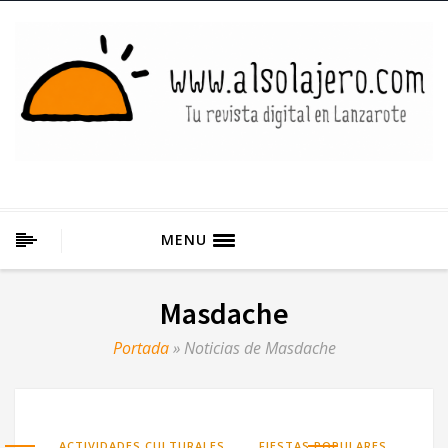
MENU
Masdache
Portada
»
Noticias de Masdache
,
,
ACTIVIDADES CULTURALES
FIESTAS POPULARES