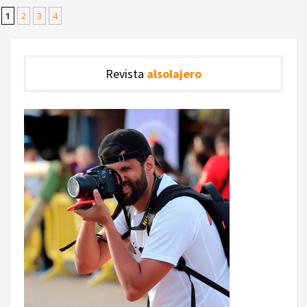
1
2
3
4
Revista
alsolajero