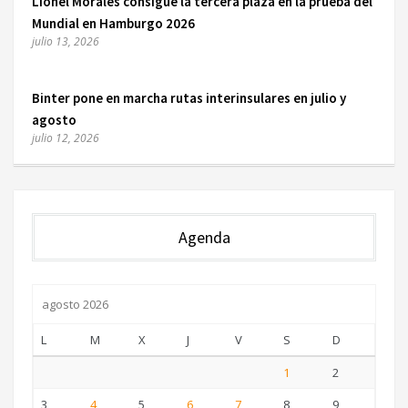
Lionel Morales consigue la tercera plaza en la prueba del
Mundial en Hamburgo 2026
julio 13, 2026
Binter pone en marcha rutas interinsulares en julio y
agosto
julio 12, 2026
Agenda
agosto 2026
L
M
X
J
V
S
D
1
2
3
4
5
6
7
8
9