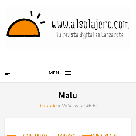
MENU
Malu
Portada
»
Noticias de Malu
,
,
CONCIERTOS
LANZAROTE
MUNICIPIO DE