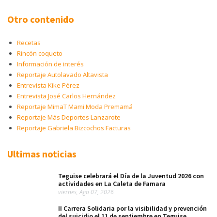
Otro contenido
Recetas
Rincón coqueto
Información de interés
Reportaje Autolavado Altavista
Entrevista Kike Pérez
Entrevista José Carlos Hernández
Reportaje MimaT Mami Moda Premamá
Reportaje Más Deportes Lanzarote
Reportaje Gabriela Bizcochos Facturas
Ultimas noticias
Teguise celebrará el Día de la Juventud 2026 con
actividades en La Caleta de Famara
viernes, Ago 07, 2026
II Carrera Solidaria por la visibilidad y prevención
del suicidio el 11 de septiembre en Teguise