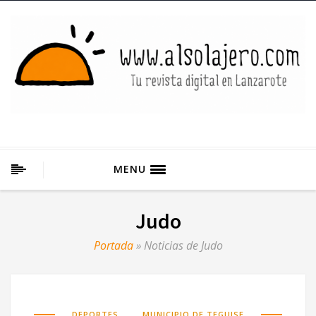
MENU
Judo
Portada
»
Noticias de Judo
,
DEPORTES
MUNICIPIO DE TEGUISE