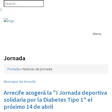
Menu
Jornada
Contenido revista
arrecife
Ayuntamiento
actividades
Portada
»
Agenda cultural
Noticias de Jornada
de Arrecife
Ayuntamiento de Haría
Ayuntamiento de San Bartolomé
Municipio de Arrecife
Ayuntamiento de Teguise
Arrecife acogerá la "I Jornada deportiva
Ayuntamiento de Tías
Ayuntamiento de Tinajo
Cabildo de
solidaria por la Diabetes Tipo 1" el
Ayuntamiento de Yaiza
Lanzarote
próximo 14 de abril
carrera trail
Casa Museo del Timple
CACT