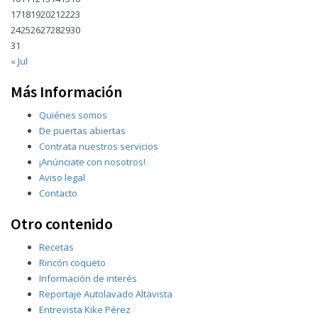
17
18
19
20
21
22
23
24
25
26
27
28
29
30
31
« Jul
Más Información
Quiénes somos
De puertas abiertas
Contrata nuestros servicios
¡Anúnciate con nosotros!
Aviso legal
Contacto
Otro contenido
Recetas
Rincón coqueto
Información de interés
Reportaje Autolavado Altavista
Entrevista Kike Pérez