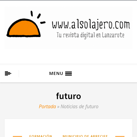
MENU
futuro
Portada
»
Noticias de futuro
,
FORMACIÓN
MUNICIPIO DE ARRECIFE