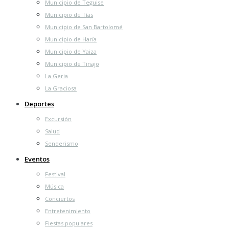
Municipio de Teguise
concierto
conciertos
trail
concurso
Casa Museo del Timple
Municipio de Tías
costa teguise
Cultura Arrecife
coronavirus
covid19
Día de
Municipio de San Bartolomé
exposición
Fiestas populares 2016
fiestas
Canarias
espectáculo
Municipio de Haría
populares 2017
Fiestas San Ginés
Fiestas populares 2018
fútbol
Municipio de Yaiza
lanzarote
inscripciones
Playa
Jameos del agua
la graciosa
Municipio de Tinajo
Programa
PResentación
Blanca
playa honda
La Geria
Puerto del Carmen
programación
Sala Teatro Cines Atlántida
La Graciosa
Teatro Víctor Fernández Gopar ‘El
senderismo
teatro
Deportes
teguise
Salinero’
triatlón
Excursión
Salud
Senderismo
Eventos
Festival
Música
Conciertos
Entretenimiento
Fiestas populares