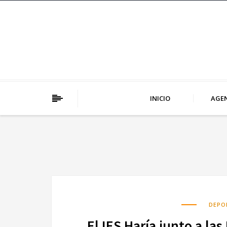
INICIO
AGE
DEPO
El IES Haría junto a la