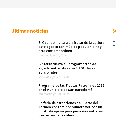
Ultimas noticias
S
El Cabildo invita a disfrutar de la cultura
este agosto con música popular, cine y
arte contemporáneo
martes, Ago 04, 2026
Binter refuerza su programación de
agosto entre islas con 4.100 plazas
adicionales
sábado, Ago 01, 2026
Programa de las Fiestas Patronales 2026
en el Municipio de San Bartolomé
miércoles, Jul 29, 2026
La feria de atracciones de Puerto del
Carmen contará por primera vez con un
punto de apoyo para personas autistas
y un espacio de calma