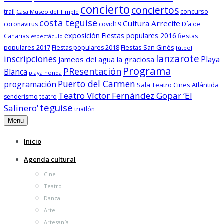
concierto
conciertos
trail
concurso
Casa Museo del Timple
costa teguise
Cultura Arrecife
coronavirus
covid19
Día de
exposición
Fiestas populares 2016
fiestas
Canarias
espectáculo
populares 2017
Fiestas San Ginés
Fiestas populares 2018
fútbol
lanzarote
inscripciones
Playa
Jameos del agua
la graciosa
Programa
PResentación
Blanca
playa honda
Puerto del Carmen
programación
Sala Teatro Cines Atlántida
Teatro Víctor Fernández Gopar ‘El
senderismo
teatro
teguise
Salinero’
triatlón
Menu
Inicio
Agenda cultural
Cine
Teatro
Danza
Arte
Artesanía