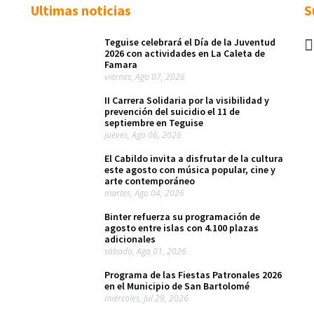
Ultimas noticias
S
Teguise celebrará el Día de la Juventud
2026 con actividades en La Caleta de
Famara
viernes, Ago 07, 2026
II Carrera Solidaria por la visibilidad y
prevención del suicidio el 11 de
septiembre en Teguise
jueves, Ago 06, 2026
El Cabildo invita a disfrutar de la cultura
este agosto con música popular, cine y
arte contemporáneo
martes, Ago 04, 2026
Binter refuerza su programación de
agosto entre islas con 4.100 plazas
adicionales
sábado, Ago 01, 2026
Programa de las Fiestas Patronales 2026
en el Municipio de San Bartolomé
miércoles, Jul 29, 2026