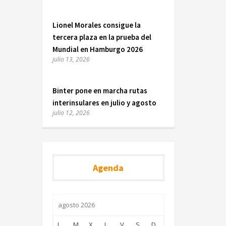
Lionel Morales consigue la
tercera plaza en la prueba del
Mundial en Hamburgo 2026
julio 13, 2026
Binter pone en marcha rutas
interinsulares en julio y agosto
julio 12, 2026
Agenda
agosto 2026
L
M
X
J
V
S
D