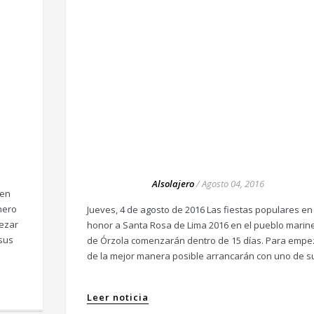
Alsolajero
/
Agosto 04, 2016
 en
nero
Jueves, 4 de agosto de 2016 Las fiestas populares en
ezar
honor a Santa Rosa de Lima 2016 en el pueblo marin
sus
de Órzola comenzarán dentro de 15 días. Para empe
de la mejor manera posible arrancarán con uno de s
Leer noticia