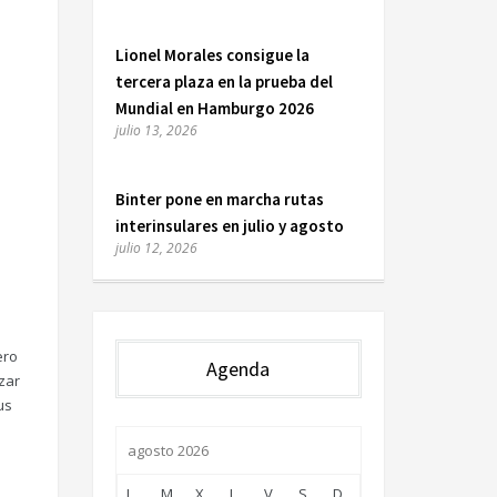
Lionel Morales consigue la
tercera plaza en la prueba del
Mundial en Hamburgo 2026
julio 13, 2026
Binter pone en marcha rutas
interinsulares en julio y agosto
julio 12, 2026
ero
Agenda
zar
us
agosto 2026
L
M
X
J
V
S
D