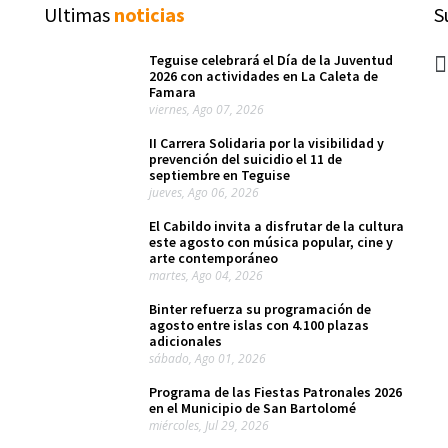
Ultimas
noticias
S
Teguise celebrará el Día de la Juventud
2026 con actividades en La Caleta de
Famara
viernes, Ago 07, 2026
II Carrera Solidaria por la visibilidad y
prevención del suicidio el 11 de
septiembre en Teguise
jueves, Ago 06, 2026
El Cabildo invita a disfrutar de la cultura
este agosto con música popular, cine y
arte contemporáneo
martes, Ago 04, 2026
Binter refuerza su programación de
agosto entre islas con 4.100 plazas
adicionales
sábado, Ago 01, 2026
Programa de las Fiestas Patronales 2026
en el Municipio de San Bartolomé
miércoles, Jul 29, 2026