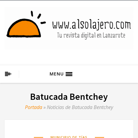
MENU
Batucada Bentchey
Portada
»
Noticias de Batucada Bentchey
MUNICIPIO DE TÍAS