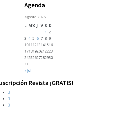
Agenda
agosto 2026
L
M
X
J
V
S
D
1
2
3
4
5
6
7
8
9
10
11
12
13
14
15
16
17
18
19
20
21
22
23
24
25
26
27
28
29
30
31
« Jul
uscripción Revista ¡GRATIS!