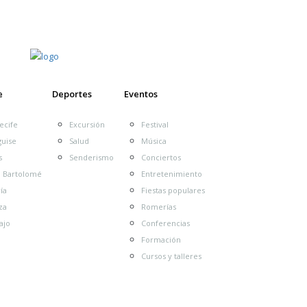
e
Deportes
Eventos
ecife
Excursión
Festival
guise
Salud
Música
s
Senderismo
Conciertos
n Bartolomé
Entretenimiento
de Arrecife
Ayuntamiento de Haría
Ayuntam
ía
Fiestas populares
Cabildo
Ayuntamiento de Yaiza
 de Tías
za
Romerías
Cultura Arrecife
exposición
ajo
Conferencias
Fiesta
covid19
Día de Canarias
espectáculo
Programa
arote
PResentación
Playa Blanca
Formación
pr
playa honda
teguise
’
Cursos y talleres
triatlón