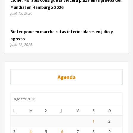
Lionel Morales consigue la tercera plaza en la prueba del
Mundial en Hamburgo 2026
julio 13, 2026
Binter pone en marcha rutas interinsulares en julio y
agosto
julio 12, 2026
Agenda
agosto 2026
L
M
X
J
V
S
D
1
2
3
4
5
6
7
8
9