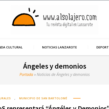
NDA CULTURAL
NOTICIAS LANZAROTE
DEPORT
Ángeles y demonios
Portada
»
Noticias de Ángeles y demonios
,
URALES
MUNICIPIO DE SAN BARTOLOMÉ
oS representará “Ángéles y Demonios”