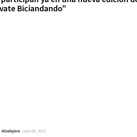
ívate Biciandando”
Alsolajero
/
Julio 08, 2025